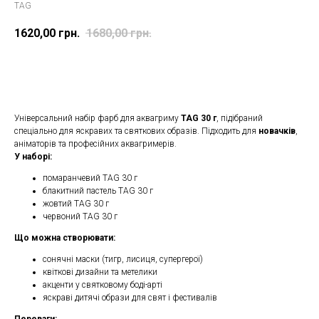
TAG
1620,00
грн.
1680,00
грн.
Замовити
Універсальний набір фарб для аквагриму
TAG 30 г
, підібраний
спеціально для яскравих та святкових образів. Підходить для
новачків
,
аніматорів та професійних аквагримерів.
У наборі:
помаранчевий TAG 30 г
блакитний пастель TAG 30 г
жовтий TAG 30 г
червоний TAG 30 г
Що можна створювати:
сонячні маски (тигр, лисиця, супергерої)
квіткові дизайни та метелики
акценти у святковому боді-арті
яскраві дитячі образи для свят і фестивалів