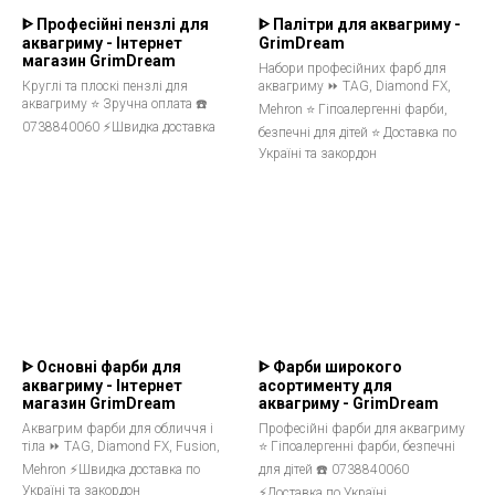
ᐈ Професійні пензлі для
ᐈ Палітри для аквагриму -
аквагриму - Інтернет
GrimDream
магазин GrimDream
Набори професійних фарб для
Круглі та плоскі пензлі для
аквагриму ⏩ TAG, Diamond FX,
аквагриму ⭐ Зручна оплата ☎️
Mehron ⭐ Гіпоалергенні фарби,
0738840060 ⚡Швидка доставка
безпечні для дітей ⭐ Доставка по
Україні та закордон
ᐈ Основні фарби для
ᐈ Фарби широкого
аквагриму - Інтернет
асортименту для
магазин GrimDream
аквагриму - GrimDream
Аквагрим фарби для обличчя і
Професійні фарби для аквагриму
тіла ⏩ TAG, Diamond FX, Fusion,
⭐ Гіпоалергенні фарби, безпечні
Mehron ⚡Швидка доставка по
для дітей ☎️ 0738840060
Україні та закордон
⚡Доставка по Україні