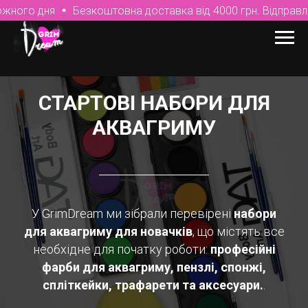
жного дня
Безкоштовна доставка від 4000 грн. Відправле
СТАРТОВІ НАБОРИ ДЛЯ
АКВАГРИМУ
У GrimDream ми зібрали перевірені
набори
для аквагриму для новачків
, що містять все
необхідне для початку роботи:
професійні
фарби для аквагриму, пензлі, спонжі,
спліткейки, трафарети та аксесуари.
.