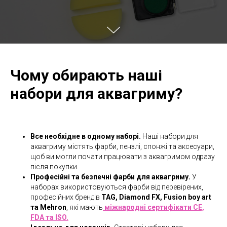
Чому обирають наші
набори для аквагриму?
Все необхідне в одному наборі.
Наші набори для
аквагриму містять фарби, пензлі, спонжі та аксесуари,
щоб ви могли почати працювати з аквагримом одразу
після покупки.
Професійні та безпечні фарби для аквагриму.
У
наборах використовуються фарби від перевірених,
професійних брендів
TAG, Diamond FX, Fusion boy art
та Mehron
, які мають
міжнародні сертифікати CE,
FDA та ISO.