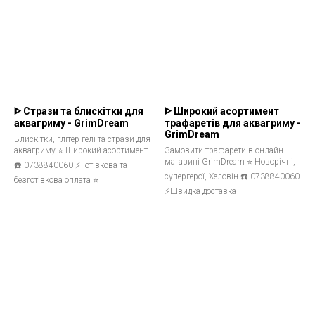
ᐈ Стрази та блискітки для
ᐈ Широкий асортимент
аквагриму - GrimDream
трафаретів для аквагриму -
GrimDream
Блискітки, глітер-гелі та стрази для
аквагриму ⭐ Широкий асортимент
Замовити трафарети в онлайн
магазині GrimDream ⭐ Новорічні,
☎️ 0738840060 ⚡Готівкова та
супергерої, Хеловін ☎️ 0738840060
безготівкова оплата ⭐
⚡Швидка доставка