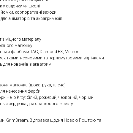
к у садочку чи школі
зйомки, корпоративні заходи
для аніматорів та аквагримерів
 з міцного матеріалу
і рівного малюнку
ання з фарбами TAG, Diamond FX, Mehron
лискітками, неоновими та перламутровими відтінками
ь для новачків в аквагримі
зони малюнка (щока, рука, плече)
для нанесення фарби
и Hello Kitty: білий, рожевий, червоний, чорний
енькі сердечка для святкового ефекту
ині GrimDream. Відправка щодня Новою Поштою та