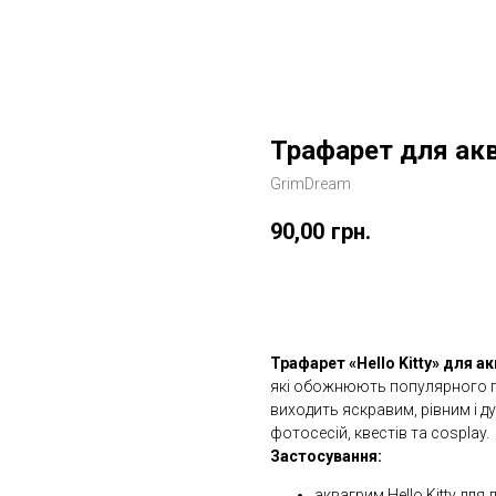
Трафарет для ак
GrimDream
90,00
грн.
Замовити
Трафарет «Hello Kitty» для а
які обожнюють популярного п
виходить яскравим, рівним і д
фотосесій, квестів та cosplay.
Застосування:
аквагрим Hello Kitty дл