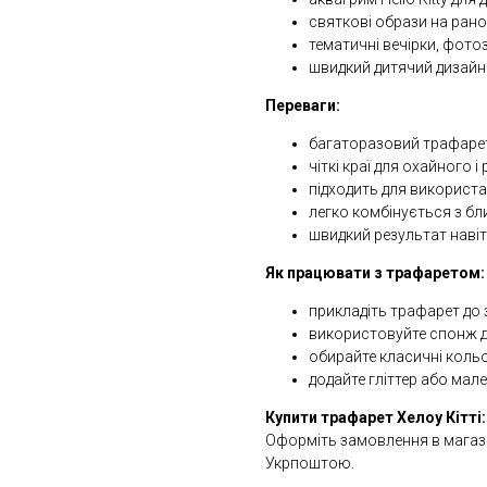
святкові образи на рано
тематичні вечірки, фото
швидкий дитячий дизайн 
Переваги:
багаторазовий трафарет
чіткі краї для охайного 
підходить для використ
легко комбінується з б
швидкий результат навіт
Як працювати з трафаретом:
прикладіть трафарет до 
використовуйте спонж 
обирайте класичні кольор
додайте гліттер або мал
Купити трафарет Хелоу Кітті:
Оформіть замовлення в магаз
Укрпоштою.