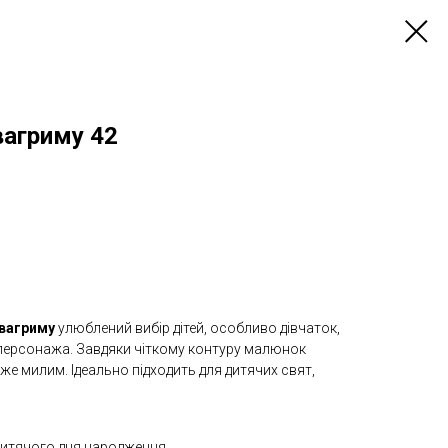
вагриму 42
квагриму
улюблений вибір дітей, особливо дівчаток,
ерсонажа. Завдяки чіткому контуру малюнок
уже милим. Ідеально підходить для дитячих свят,
я дитячого дня народження