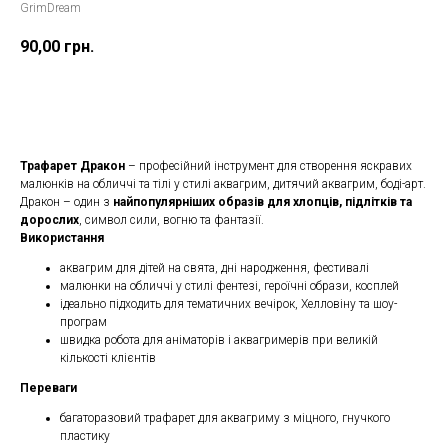
GrimDream
90,00
грн.
Замовити
Трафарет Дракон
– професійний інструмент для створення яскравих
малюнків на обличчі та тілі у стилі аквагрим, дитячий аквагрим, боді-арт.
Дракон – один з
найпопулярніших образів для хлопців, підлітків та
дорослих
, символ сили, вогню та фантазії.
Використання
аквагрим для дітей на свята, дні народження, фестивалі
малюнки на обличчі у стилі фентезі, героїчні образи, косплей
ідеально підходить для тематичних вечірок, Хелловіну та шоу-
програм
швидка робота для аніматорів і аквагримерів при великій
кількості клієнтів
Переваги
багаторазовий трафарет для аквагриму з міцного, гнучкого
пластику