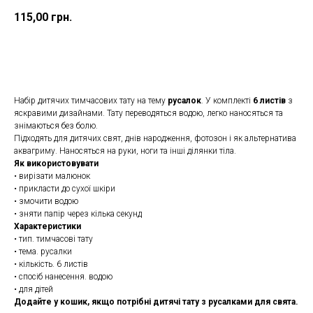
115,00
грн.
Замовити
Набір дитячих тимчасових тату на тему
русалок
. У комплекті
6 листів
з
яскравими дизайнами. Тату переводяться водою, легко наносяться та
знімаються без болю.
Підходять для дитячих свят, днів народження, фотозон і як альтернатива
аквагриму. Наносяться на руки, ноги та інші ділянки тіла.
Як використовувати
• вирізати малюнок
• прикласти до сухої шкіри
• змочити водою
• зняти папір через кілька секунд
Характеристики
• тип. тимчасові тату
• тема. русалки
• кількість. 6 листів
• спосіб нанесення. водою
• для дітей
Додайте у кошик, якщо потрібні дитячі тату з русалками для свята.