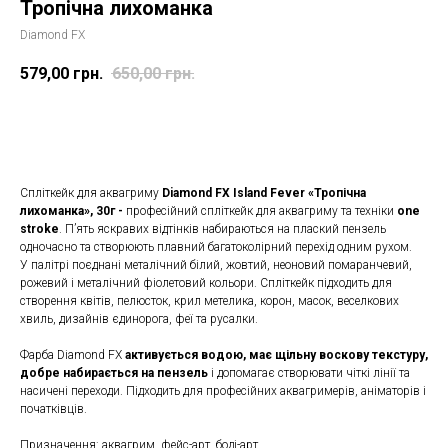
Тропічна лихоманка
Diamond FX
579,00
грн.
650,00
грн.
Замовити
Спліткейк для аквагриму
Diamond FX Island Fever «Тропічна
лихоманка», 30г -
професійний спліткейк для аквагриму та техніки
one
stroke
. П’ять яскравих відтінків набираються на плаский пензель
одночасно та створюють плавний багатоколірний перехід одним рухом.
У палітрі поєднані металічний білий, жовтий, неоновий помаранчевий,
рожевий і металічний фіолетовий кольори. Спліткейк підходить для
створення квітів, пелюсток, крил метелика, корон, масок, веселкових
хвиль, дизайнів єдинорога, феї та русалки.
Фарба Diamond FX
активується водою, має щільну воскову текстуру,
добре набирається на пензель
і допомагає створювати чіткі лінії та
насичені переходи. Підходить для професійних аквагримерів, аніматорів і
початківців.
Призначення: аквагрим, фейс-арт, боді-арт