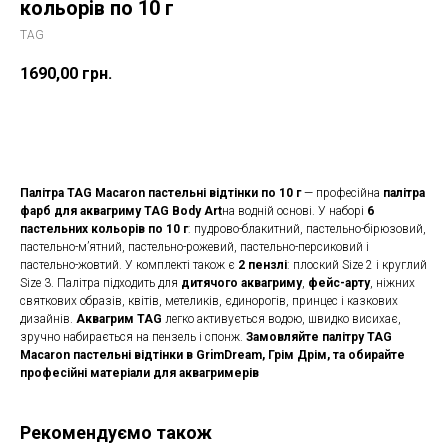
кольорів по 10 г
TAG
1690,00
грн.
Замовити
Палітра TAG Macaron пастельні відтінки по 10 г
— професійна
палітра
фарб для аквагриму TAG Body Art
на водній основі. У наборі
6
пастельних кольорів по 10 г
: пудрово-блакитний, пастельно-бірюзовий,
пастельно-м’ятний, пастельно-рожевий, пастельно-персиковий і
пастельно-жовтий. У комплекті також є
2 пензлі
: плоский Size 2 і круглий
Size 3. Палітра підходить для
дитячого аквагриму
,
фейс-арту
, ніжних
святкових образів, квітів, метеликів, єдинорогів, принцес і казкових
дизайнів.
Аквагрим TAG
легко активується водою, швидко висихає,
зручно набирається на пензель і спонж.
Замовляйте палітру TAG
Macaron пастельні відтінки в GrimDream, Грім Дрім, та обирайте
професійні матеріали для аквагримерів
Рекомендуємо також