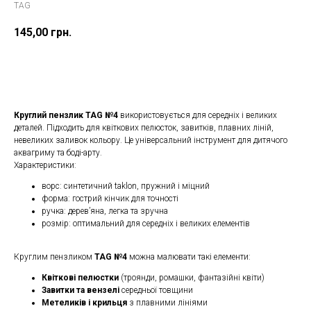
TAG
145,00
грн.
Замовити
Круглий пензлик TAG №4
використовується для середніх і великих
деталей. Підходить для квіткових пелюсток, завитків, плавних ліній,
невеликих заливок кольору. Це універсальний інструмент для дитячого
аквагриму та боді-арту.
Характеристики:
ворс: синтетичний taklon, пружний і міцний
форма: гострий кінчик для точності
ручка: дерев’яна, легка та зручна
розмір: оптимальний для середніх і великих елементів
Круглим пензликом
TAG №4
можна малювати такі елементи:
Квіткові пелюстки
(троянди, ромашки, фантазійні квіти)
Завитки та вензелі
середньої товщини
Метеликів і крильця
з плавними лініями