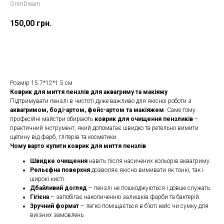
GrimDream
150,00
грн.
Замовити
Розмір 15.7*12*1.5 см
Коврик для миття пензлів для аквагриму та макіяжу
Підтримувати пензлі в чистоті дуже важливо для якісної роботи з
аквагримом, боді-артом, фейс-артом та макіяжем
. Саме тому
професійні майстри обирають
коврик для очищення пензликів
–
практичний інструмент, який допомагає швидко та ретельно вимити
щетину від фарб, глітерів та косметики.
Чому варто купити коврик для миття пензлів
Швидке очищення
навіть після насичених кольорів аквагриму.
Рельєфна поверхня
дозволяє якісно вимивати як тонкі, так і
широкі кисті.
Дбайливий догляд
– пензлі не пошкоджуються і довше служать.
Гігієна
– запобігає накопиченню залишків фарби та бактерій.
Зручний формат
– легко поміщається в б’юті кейс чи сумку для
виїзних замовлень.