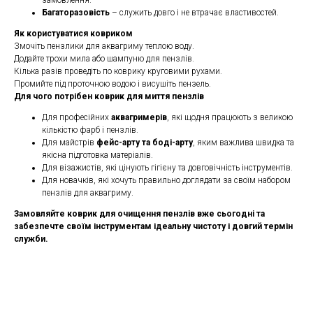
замовлення.
Багаторазовість
– служить довго і не втрачає властивостей.
Як користуватися ковриком
Змочіть пензлики для аквагриму теплою воду.
Додайте трохи мила або шампуню для пензлів.
Кілька разів проведіть по коврику круговими рухами.
Промийте під проточною водою і висушіть пензель.
Для чого потрібен коврик для миття пензлів
Для професійних
аквагримерів
, які щодня працюють з великою
кількістю фарб і пензлів.
Для майстрів
фейс-арту та боді-арту
, яким важлива швидка та
якісна підготовка матеріалів.
Для візажистів, які цінують гігієну та довговічність інструментів.
Для новачків, які хочуть правильно доглядати за своїм набором
пензлів для аквагриму.
Замовляйте коврик для очищення пензлів вже сьогодні та
забезпечте своїм інструментам ідеальну чистоту і довгий термін
служби.