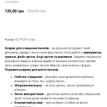
GrimDream
135,00
грн.
150,00
грн.
Замовити
Розмір 15.7*12*1.5 см
Коврик для очищення пензлів
– це зручний інструмент, який
допомагає швидко і якісно мити ваші пензлі після роботи з
аквагримом,
гримом, фейс-артом, боді-артом та макіяжем
. Завдяки спеціальній
рельєфній поверхні коврика фарба та залишки косметичних засобів
легко змиваються, а ворс пензля зберігає свою м’якість і форму.
Переваги коврика для миття пензлів
Глибоке очищення
– рельєфні зони дозволяють ретельно
вимивати як тонкі, так і широкі пензлі.
Збереження ворсу
– не псує щетину, пензлі залишаються
м’якими
Легке використання
– достатньо нанести мило або спеціальний
засіб і кілька разів провести пензлем по коврику.
Компактний розмір
– зручно брати із собою на виїзні