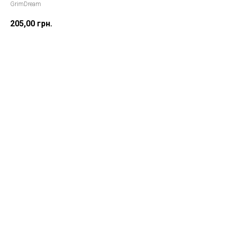
GrimDream
205,00
грн.
Замовити