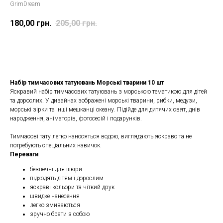
GrimDream
180,00
грн.
205,00
грн.
Замовити
Набір тимчасових татуювань Морські тварини 10 шт
Яскравий набір тимчасових татуювань з морською тематикою для дітей
та дорослих. У дизайнах зображені морські тварини, рибки, медузи,
морські зірки та інші мешканці океану. Підійде для дитячих свят, днів
народження, аніматорів, фотосесій і подарунків.
Тимчасові тату легко наносяться водою, виглядають яскраво та не
потребують спеціальних навичок.
Переваги
безпечні для шкіри
підходять дітям і дорослим
яскраві кольори та чіткий друк
швидке нанесення
легко змиваються
зручно брати з собою